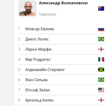
Алек­сандр Вол­ка­новс­ки
Чемпион
Мов­сар Ев­ло­ев
Ди­его Ло­пес
Ле­рон Мер­фи
Яир Род­ри­гес
Алд­жа­мейн Стер­линг
Жан Силь­ва
Юс­сеф За­лал
Ар­нольд Ал­лен