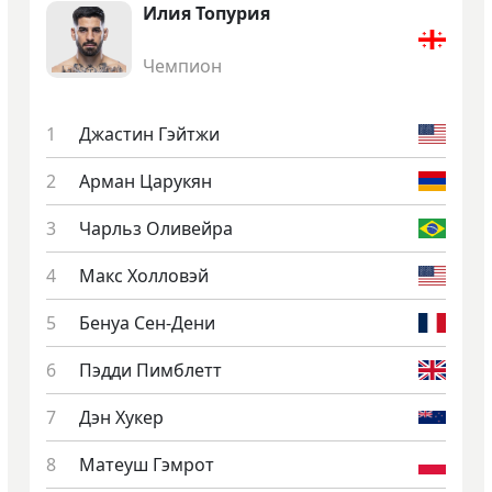
Илия То­пурия
Чемпион
Джас­тин Гэй­тжи
Ар­ман Ца­рукян
Чарльз Оли­вей­ра
Макс Хол­ло­вэй
Бе­нуа Сен-Де­ни
Пэд­ди Пимб­летт
Дэн Ху­кер
Ма­те­уш Гэм­рот