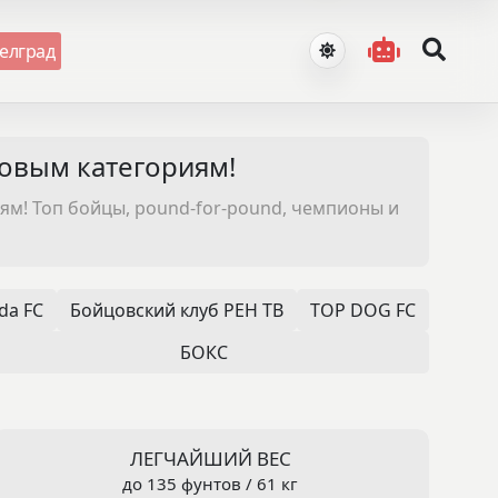
елград
совым категориям!
м! Топ бойцы, pound-for-pound, чемпионы и
da FC
Бойцовский клуб РЕН ТВ
TOP DOG FC
БОКС
ЛЕГЧАЙШИЙ ВЕС
до 135 фунтов / 61 кг