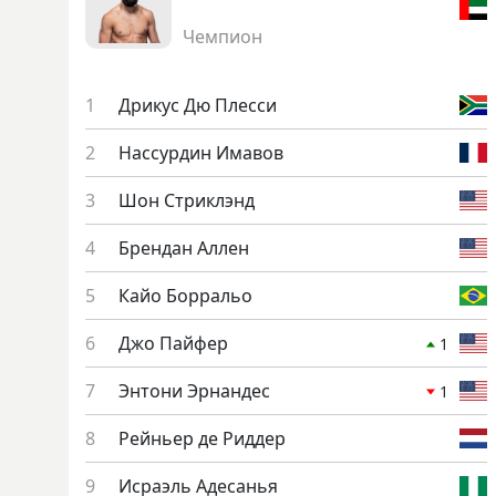
Чемпион
Дри­кус Дю Плес­си
Нас­сурдин Има­вов
Шон Стрик­лэнд
Брен­дан Ал­лен
Кайо Бор­ральо
Джо Пай­фер
1
Эн­то­ни Эр­нандес
1
Рей­ньер де Рид­дер
Ис­ра­эль Аде­санья