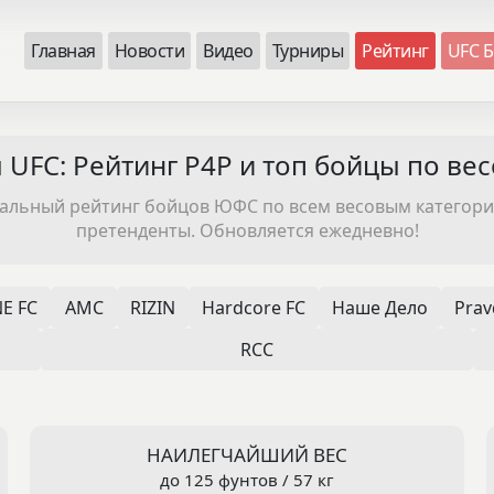
Главная
Новости
Видео
Турниры
Рейтинг
UFC Б
UFC: Рейтинг P4P и топ бойцы по ве
уальный рейтинг бойцов ЮФС по всем весовым категория
претенденты. Обновляется ежедневно!
E FC
AMC
RIZIN
Hardcore FC
Наше Дело
Prav
RCC
НАИЛЕГЧАЙШИЙ ВЕС
до 125 фунтов / 57 кг