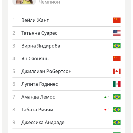
Чемпион
Вей­ли Жанг
Тать­яна Су­арес
Вир­на Ян­ди­роба
Ян Ся­онянь
Джил­ли­ан Ро­берт­сон
Лу­пита Го­динес
Аман­да Ле­мос
1
Та­бата Рич­чи
1
Джес­си­ка Анд­ра­де