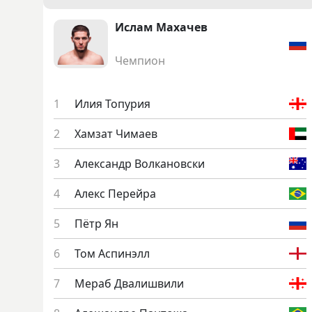
Ис­лам Ма­хачев
Чемпион
Илия То­пурия
Хам­зат Чи­ма­ев
Алек­сандр Вол­ка­новс­ки
Алекс Пе­рей­ра
Пётр Ян
Том Ас­пи­нэлл
Ме­раб Два­лиш­ви­ли