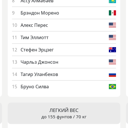
Ас­су Ал­ма­ба­ев
Брэн­дон Мо­рено
Алекс Пе­рес
Тим Эл­ли­отт
Сте­фен Эрц­зег
Чарльз Джон­сон
Та­гир Улан­бе­ков
Бру­но Сил­ва
ЛЕГКИЙ ВЕС
до 155 фунтов / 70 кг