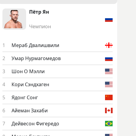
Пётр Ян
Чемпион
Ме­раб Два­лиш­ви­ли
Умар Нур­ма­гоме­дов
Шон О Мэл­ли
Ко­ри Сэнд­ха­ген
Ядонг Сонг
Ай­еман За­хаби
Дей­ве­сон Фи­гере­до