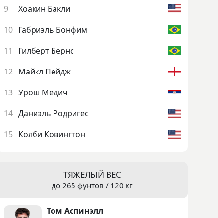
Хо­акин Бак­ли
Габ­ри­эль Бон­фим
Гил­берт Бернс
Май­кл Пей­дж
Урош Ме­дич
Да­ни­эль Род­ри­гес
Кол­би Ко­винг­тон
ТЯЖЕЛЫЙ ВЕС
до 265 фунтов / 120 кг
Том Ас­пи­нэлл