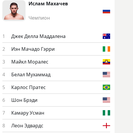
Ис­лам Ма­хачев
Чемпион
Джек Дел­ла Мад­да­лена
Иэн Ма­чадо Гэр­ри
Май­кл Мо­ралес
Бе­лал Му­хам­мад
Кар­лос Пра­тес
Шон Брэ­ди
Ка­мару Ус­ман
Ле­он Эд­вардс