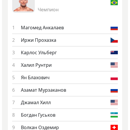
Чемпион
Ма­гомед Ан­ка­ла­ев
Ир­жи Про­хаз­ка
Кар­лос Уль­берг
Ха­лил Рунт­ри
Ян Бла­хович
Аза­мат Мур­за­канов
Джа­мал Хилл
Бог­дан Гусь­ков
Вол­кан Оз­де­мир