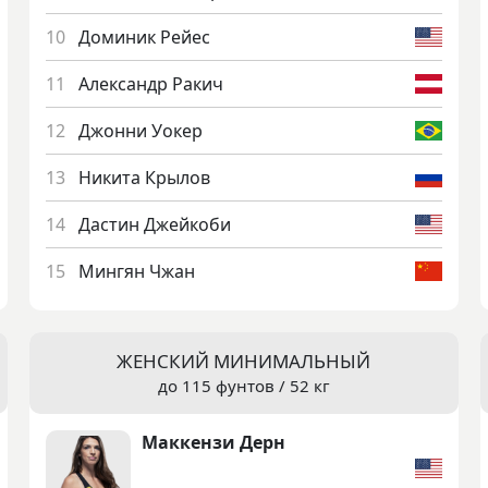
До­миник Рей­ес
Алек­сандр Ра­кич
Джон­ни Уокер
Ни­кита Кры­лов
Дас­тин Джей­ко­би
Мин­гян Чжан
ЖЕНСКИЙ МИНИМАЛЬНЫЙ
до 115 фунтов / 52 кг
Мак­кензи Дерн