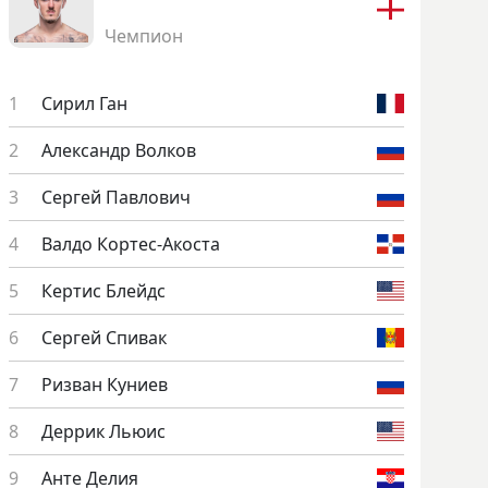
Чемпион
Си­рил Ган
Алек­сандр Вол­ков
Сер­гей Пав­ло­вич
Вал­до Кор­тес-Акос­та
Кер­тис Блей­дс
Сер­гей Спи­вак
Риз­ван Ку­ни­ев
Дер­рик Ль­юис
Ан­те Де­лия