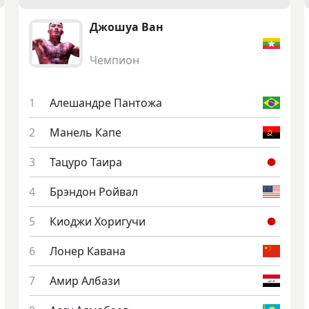
Джо­шуа Ван
Чемпион
Але­шанд­ре Пан­то­жа
Ма­нель Ка­пе
Та­цуро Та­ира
Брэн­дон Рой­вал
Ки­од­жи Хо­ригу­чи
Ло­нер Ка­вана
Амир Ал­ба­зи