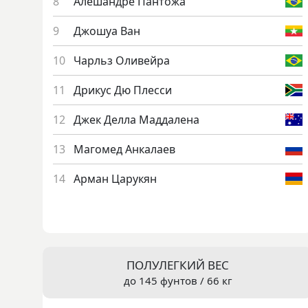
Але­шанд­ре Пан­то­жа
Джо­шуа Ван
Чарльз Оли­вей­ра
Дри­кус Дю Плес­си
Джек Дел­ла Мад­да­лена
Ма­гомед Ан­ка­ла­ев
Ар­ман Ца­рукян
ПОЛУЛЕГКИЙ ВЕС
до 145 фунтов / 66 кг