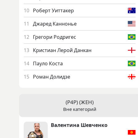
Ро­берт Уит­та­кер
Джа­ред Кан­нонье
Гре­гори Род­ри­гес
Крис­ти­ан Ле­рой Дан­кан
Па­уло Кос­та
Ро­ман До­лид­зе
(P4P) (ЖЕН)
Вне категорий
Ва­лен­ти­на Шев­ченко