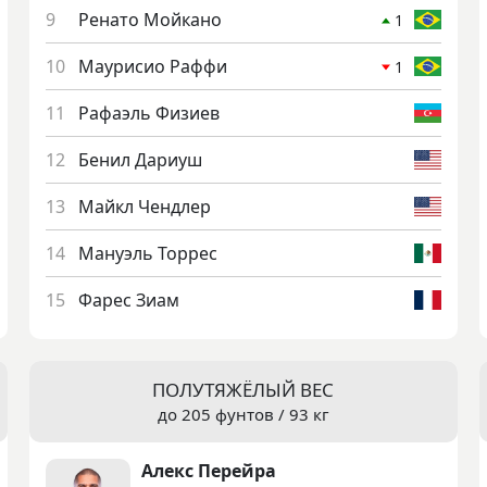
Ре­нато Мой­ка­но
1
Ма­ури­сио Раф­фи
1
Ра­фа­эль Фи­зи­ев
Бе­нил Да­ри­уш
Май­кл Ченд­лер
Ма­ну­эль Тор­рес
Фа­рес Зи­ам
ПОЛУТЯЖЁЛЫЙ ВЕС
до 205 фунтов / 93 кг
Алекс Пе­рей­ра