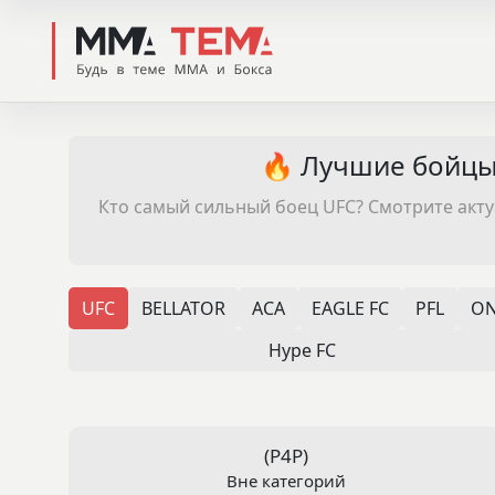
🔥 Лучшие бойцы 
Кто самый сильный боец UFC? Смотрите акт
UFC
BELLATOR
ACA
EAGLE FC
PFL
ON
Hype FC
(P4P)
Вне категорий