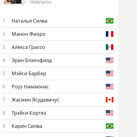
Чемпион
На­талья Сил­ва
Ма­нон Фи­оро
Алек­са Грас­со
Эрин Блэнч­филд
Мэй­си Бар­бер
Ро­уз На­ма­юнас
Жас­мин Ясу­дави­чус
Трэй­си Кор­тез
Ка­рин Сил­ва