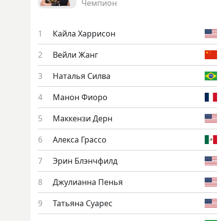
Чемпион
Кай­ла Хар­ри­сон
Вей­ли Жанг
На­талья Сил­ва
Ма­нон Фи­оро
Мак­кензи Дерн
Алек­са Грас­со
Эрин Блэнч­филд
Джу­ли­ан­на Пенья
Тать­яна Су­арес