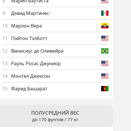
Ма­рио Ба­утис­та
Дэ­вид Мар­ти­нес
Мар­лон Ве­ра
Пэй­тон Тэл­ботт
Ви­ниси­ус де Оли­вей­ра
Ра­уль Ро­сас Джу­ни­ор
Мон­тел Джек­сон
Фа­рид Ба­шарат
ПОЛУСРЕДНИЙ ВЕС
до 170 фунтов / 77 кг