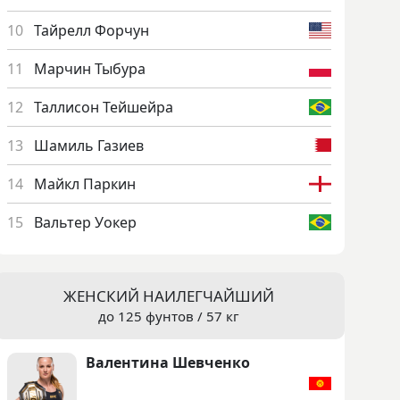
Тай­релл Фор­чун
Мар­чин Ты­бура
Тал­ли­сон Тей­шей­ра
Ша­миль Га­зи­ев
Май­кл Пар­кин
Валь­тер Уокер
ЖЕНСКИЙ НАИЛЕГЧАЙШИЙ
до 125 фунтов / 57 кг
Ва­лен­ти­на Шев­ченко