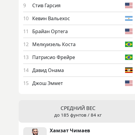
Стив Гар­сия
Ке­вин Валь­ехос
Брай­ан Ор­те­га
Мел­ку­изель Кос­та
Пат­ри­сио Фрей­ре
Да­вид Она­ма
Джош Эм­мет
СРЕДНИЙ ВЕС
до 185 фунтов / 84 кг
Хам­зат Чи­ма­ев