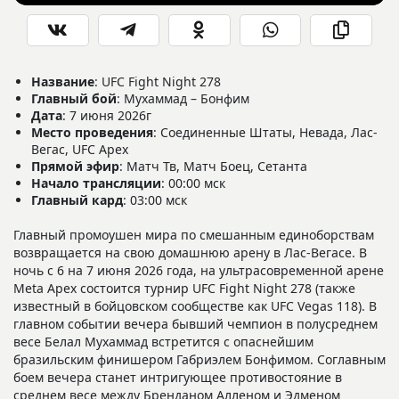
Название
: UFC Fight Night 278
Главный бой
: Мухаммад – Бонфим
Дата
: 7 июня 2026г
Место проведения
: Соединенные Штаты, Невада, Лас-
Вегас, UFC Apex
Прямой эфир
:
Матч Тв, Матч Боец, Сетанта
Начало трансляции
: 00:00 мск
Главный кард
: 03:00 мск
Главный промоушен мира по смешанным единоборствам
возвращается на свою домашнюю арену в Лас-Вегасе. В
ночь с 6 на 7 июня 2026 года, на ультрасовременной арене
Meta Apex состоится турнир UFC Fight Night 278 (также
известный в бойцовском сообществе как UFC Vegas 118). В
главном событии вечера бывший чемпион в полусреднем
весе Белал Мухаммад встретится с опаснейшим
бразильским финишером Габриэлем Бонфимом. Соглавным
боем вечера станет интригующее противостояние в
среднем весе между Бренданом Алленом и Эдменом