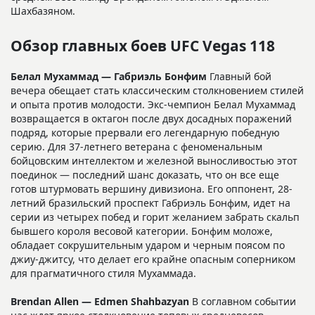
Шахбазяном.
Обзор главных боев UFC Vegas 118
Белал Мухаммад — Габриэль Бонфим
Главный бой
вечера обещает стать классическим столкновением стилей
и опыта против молодости. Экс-чемпион Белал Мухаммад
возвращается в октагон после двух досадных поражений
подряд, которые прервали его легендарную победную
серию. Для 37-летнего ветерана с феноменальным
бойцовским интеллектом и железной выносливостью этот
поединок — последний шанс доказать, что он все еще
готов штурмовать вершину дивизиона. Его оппонент, 28-
летний бразильский проспект Габриэль Бонфим, идет на
серии из четырех побед и горит желанием забрать скальп
бывшего короля весовой категории. Бонфим моложе,
обладает сокрушительным ударом и черным поясом по
джиу-джитсу, что делает его крайне опасным соперником
для прагматичного стиля Мухаммада.
Brendan Allen — Edmen Shahbazyan
В соглавном событии