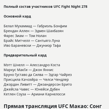
Полный состав участников UFC Fight Night 278
Основной кард
Белал Мухаммад — Габриэль Бонфим
Брендан Аллен — Эдмен Шахбазян
Фарес Зиам — Том Нолан
Брайс Митчелл — Сантьяго Луна
Иво Бараневски — Джуниор Тафа
Предварительный кард
Мэтт Шнелл — Алессандро Коста
Маркус МакГи — Джон Яннис
Бруно Густаво да Силва — Эдгар Чайрез
Присцила Качоэйра — Челси Чендлер
Джордан Ливитт — Джоандерсон Брито
Джейсла Чавес — Юнейси Дубен
Кетлен Соуза — Ариани Карнелосси
Прямая трансляция UFC Макао: Сонг