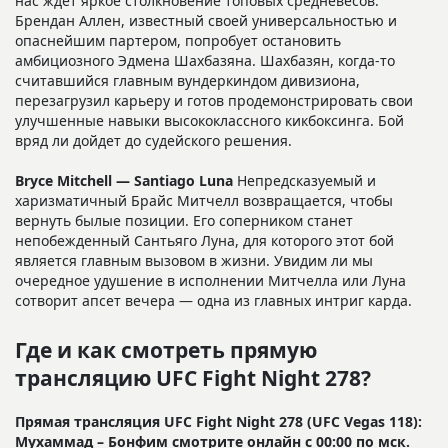
нас ждет яркое столкновение топовых средневесов.
Брендан Аллен, известный своей универсальностью и
опаснейшим партером, попробует остановить
амбициозного Эдмена Шахбазяна. Шахбазян, когда-то
считавшийся главным вундеркиндом дивизиона,
перезагрузил карьеру и готов продемонстрировать свои
улучшенные навыки высококлассного кикбоксинга. Бой
вряд ли дойдет до судейского решения.
Bryce Mitchell — Santiago Luna
Непредсказуемый и
харизматичный Брайс Митчелл возвращается, чтобы
вернуть былые позиции. Его соперником станет
непобежденный Сантьяго Луна, для которого этот бой
является главным вызовом в жизни. Увидим ли мы
очередное удушение в исполнении Митчелла или Луна
сотворит апсет вечера — одна из главных интриг карда.
Где и как смотреть прямую
трансляцию UFC Fight Night 278?
Прямая трансляция UFC Fight Night 278 (UFC Vegas 118):
Мухаммад – Бонфим смотрите онлайн с 00:00 по мск.