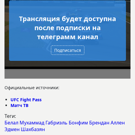
Трансляция будет доступна
после подписки на
телеграмм канал
Подписаться
Официальные источники:
UFC Fight Pass
Матч ТВ
Теги:
Белал Мухаммад
Габриэль Бонфим
Брендан Аллен
Эдмен Шахбазян