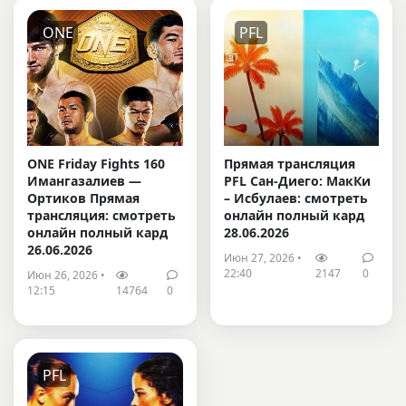
ONE
PFL
ONE Friday Fights 160
Прямая трансляция
Имангазалиев —
PFL Сан-Диего: МакКи
Ортиков Прямая
– Исбулаев: смотреть
трансляция: смотреть
онлайн полный кард
онлайн полный кард
28.06.2026
26.06.2026
Июн 27, 2026 •
22:40
2147
0
Июн 26, 2026 •
12:15
14764
0
PFL