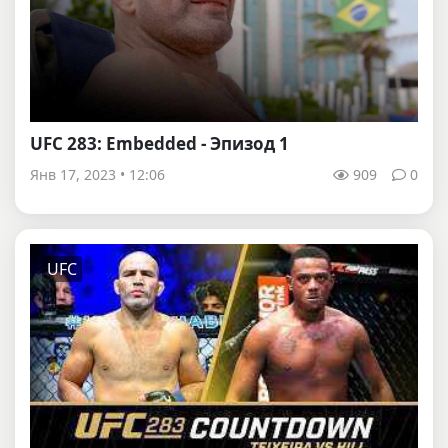
UFC 283: Embedded - Эпизод 1
Янв 17, 2023 • 12:06
909
0
UFC