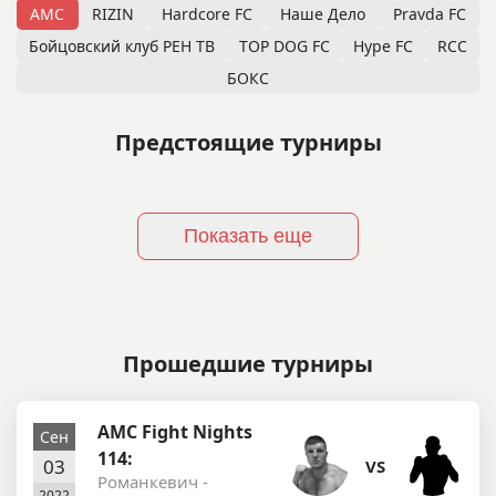
AMC
RIZIN
Hardcore FC
Наше Дело
Pravda FC
Бойцовский клуб РЕН ТВ
TOP DOG FC
Hype FC
RCC
БОКС
Предстоящие турниры
Показать еще
Прошедшие турниры
AMC Fight Nights
Сен
114:
03
VS
Романкевич -
2022