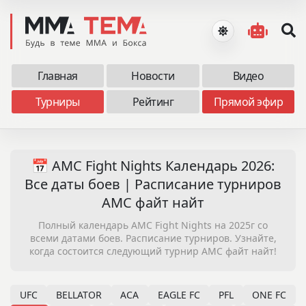
Главная
Новости
Видео
Турниры
Рейтинг
Прямой эфир
📅 AMC Fight Nights Календарь 2026:
Все даты боев | Расписание турниров
АМС файт найт
Полный календарь AMC Fight Nights на 2025г со
всеми датами боев. Расписание турниров. Узнайте,
когда состоится следующий турнир АМС файт найт!
UFC
BELLATOR
ACA
EAGLE FC
PFL
ONE FC