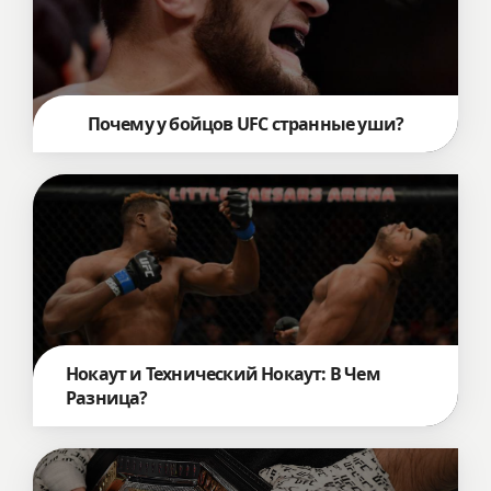
Почему у бойцов UFC cтранные уши?
Нокаут и Технический Нокаут: В Чем
Разница?