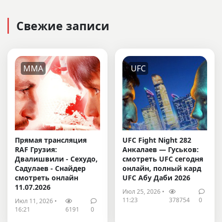
Свежие записи
MMA
UFC
Прямая трансляция
UFC Fight Night 282
RAF Грузия:
Анкалаев — Гуськов:
Двалишвили - Сехудо,
смотреть UFC сегодня
Садулаев - Снайдер
онлайн, полный кард
смотреть онлайн
UFC Абу Даби 2026
11.07.2026
Июл 25, 2026 •
11:23
378754
0
Июл 11, 2026 •
16:21
6191
0