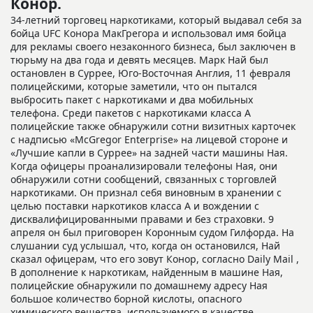
Конор.
34-летний торговец наркотиками, который выдавал себя за
бойца UFC Конора МакГрегора и использовал имя бойца
для рекламы своего незаконного бизнеса, был заключен в
тюрьму на два года и девять месяцев. Марк Най был
остановлен в Суррее, Юго-Восточная Англия, 11 февраля
полицейскими, которые заметили, что он пытался
выбросить пакет с наркотиками и два мобильных
телефона. Среди пакетов с наркотиками класса А
полицейские также обнаружили сотни визитных карточек
с надписью «McGregor Enterprise» на лицевой стороне и
«Лучшие капли в Суррее» на задней части машины Ная.
Когда офицеры проанализировали телефоны Ная, они
обнаружили сотни сообщений, связанных с торговлей
наркотиками. Он признал себя виновным в хранении с
целью поставки наркотиков класса А и вождении с
дисквалифицированными правами и без страховки. 9
апреля он был приговорен Коронным судом Гилфорда. На
слушании суд услышал, что, когда он остановился, Най
сказал офицерам, что его зовут Конор, согласно Daily Mail ,
В дополнение к наркотикам, найденным в машине Ная,
полицейские обнаружили по домашнему адресу Ная
большое количество борной кислоты, опасного
химического вещества, используемого в качестве