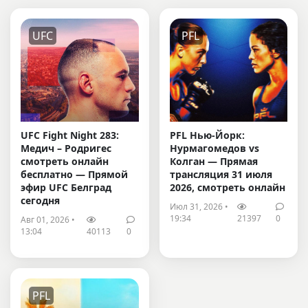
UFC
PFL
UFC Fight Night 283:
PFL Нью-Йорк:
Медич – Родригес
Нурмагомедов vs
смотреть онлайн
Колган — Прямая
бесплатно — Прямой
трансляция 31 июля
эфир UFC Белград
2026, смотреть онлайн
сегодня
Июл 31, 2026 •
19:34
21397
0
Авг 01, 2026 •
13:04
40113
0
PFL