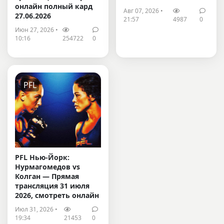
онлайн полный кард
Авг 07, 2026 •
27.06.2026
21:57
4987
0
Июн 27, 2026 •
10:16
254722
0
PFL
PFL Нью-Йорк:
Нурмагомедов vs
Колган — Прямая
трансляция 31 июля
2026, смотреть онлайн
Июл 31, 2026 •
19:34
21453
0