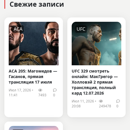
Свежие записи
ACA
UFC
ACA 205: Магомедов —
UFC 329 смотреть
Гасанов, прямая
онлайн: МакГрегор —
трансляция 17 июля
Холловэй 2 прямая
трансляция, полный
Июл 17, 2026 •
кард 12.07.2026
11:41
7493
0
Июл 11, 2026 •
20:08
249478
0