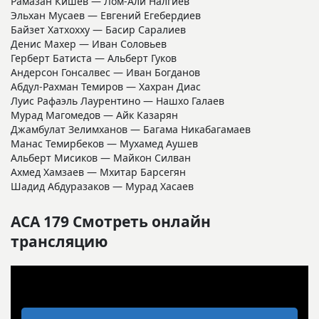
Рамазан Кишев — Лом-Али Налгиев
Эльхан Мусаев — Евгений Егебердиев
Байзет Хатхохху — Басир Саралиев
Денис Махер — Иван Соловьев
Герберт Батиста — Альберт Гуков
Андерсон Гонсалвес — Иван Богданов
Абдул-Рахман Темиров — Хахран Диас
Луис Рафаэль Лаурентино — Нашхо Галаев
Мурад Магомедов — Айк Казарян
Джамбулат Зелимханов — Багама Никабагамаев
Манас Темирбеков — Мухамед Аушев
Альберт Мисиков — Майкон Силван
Ахмед Хамзаев — Мхитар Барсегян
Шадид Абдуразаков — Мурад Хасаев
ACA 179
Смотреть онлайн
трансляцию